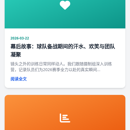
2026-03-22
幕后故事：球队备战期间的汗水、欢笑与团队
凝聚
镜头之外的训练日常同样动人。我们跟随摄制组深入训练
营，记录队员们为2026赛季全力以赴的真实瞬间...
阅读全文