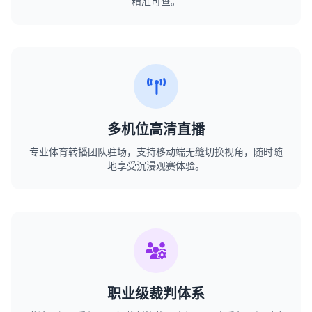
精准可查。
多机位高清直播
专业体育转播团队驻场，支持移动端无缝切换视角，随时随
地享受沉浸观赛体验。
职业级裁判体系