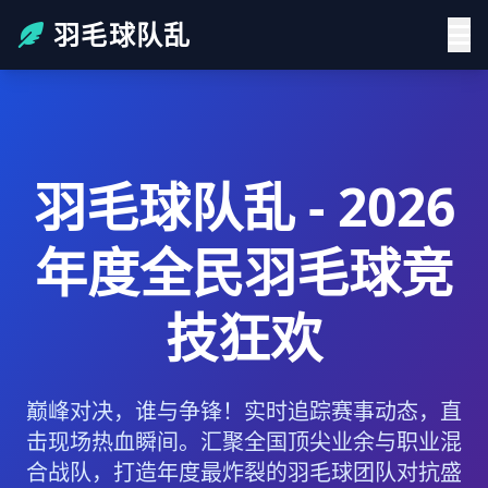
羽毛球队乱
羽毛球队乱 - 2026
年度全民羽毛球竞
技狂欢
巅峰对决，谁与争锋！实时追踪赛事动态，直
击现场热血瞬间。汇聚全国顶尖业余与职业混
合战队，打造年度最炸裂的羽毛球团队对抗盛