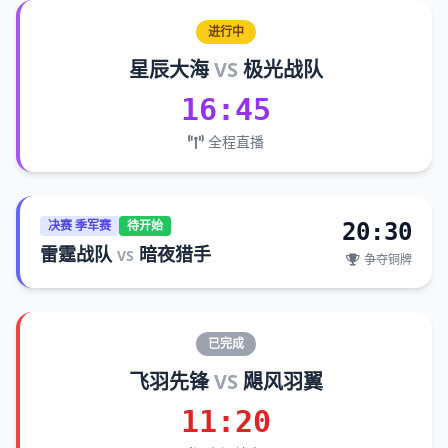
进行中
星辰大海
VS
极光战队
16:45
全程直播
决赛 季军赛
待开始
20:30
雷霆战队
暗夜猎手
VS
争夺铜牌
已完成
飞羽先锋
VS
飓风羽翼
11:20