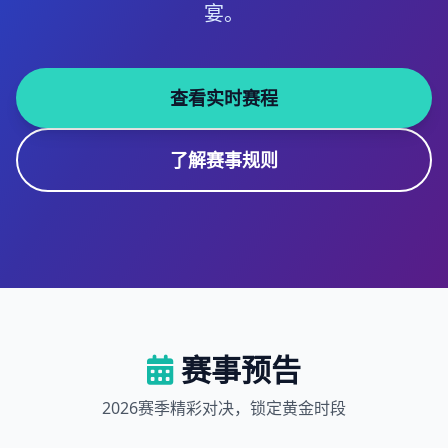
宴。
查看实时赛程
了解赛事规则
赛事预告
2026赛季精彩对决，锁定黄金时段