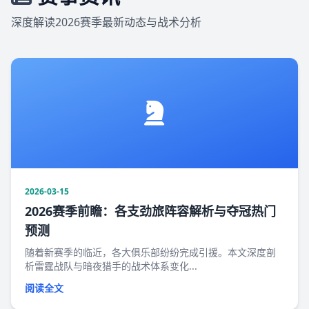
深度解读2026赛季最新动态与战术分析
2026-03-15
2026赛季前瞻：各支劲旅阵容解析与夺冠热门
预测
随着新赛季的临近，各大俱乐部纷纷完成引援。本文深度剖
析雷霆战队与暗夜猎手的战术体系变化...
阅读全文