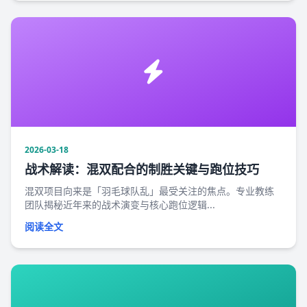
2026-03-18
战术解读：混双配合的制胜关键与跑位技巧
混双项目向来是「羽毛球队乱」最受关注的焦点。专业教练
团队揭秘近年来的战术演变与核心跑位逻辑...
阅读全文