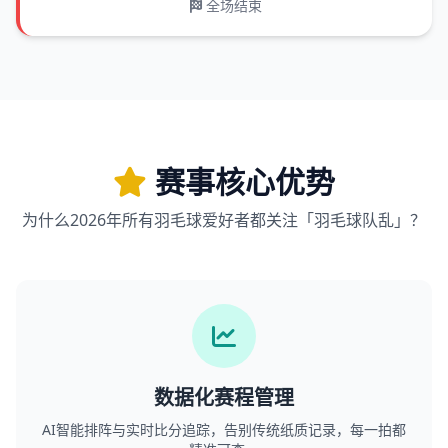
全场结束
赛事核心优势
为什么2026年所有羽毛球爱好者都关注「羽毛球队乱」？
数据化赛程管理
AI智能排阵与实时比分追踪，告别传统纸质记录，每一拍都