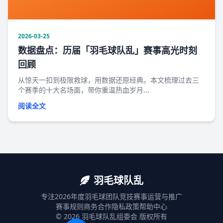
2026-03-25
数据盘点：历届「羽毛球队乱」赛事高光时刻
回顾
从惊天一扣到极限救球，用数据还原经典。本文梳理过去三
个赛季的十大名场面，带你重温热血岁月...
阅读全文
羽毛球队乱
专注2026年度羽毛球团队竞技赛事运营与推广
赛事规则
商务合作
隐私政策
帮助中心
© 2026 羽毛球队乱组委会 版权所有