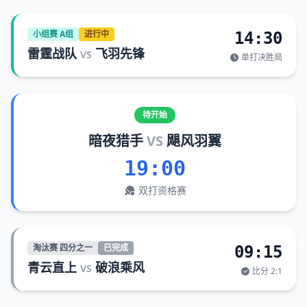
小组赛 A组
进行中
14:30
雷霆战队
飞羽先锋
VS
单打决胜局
待开始
暗夜猎手
VS
飓风羽翼
19:00
双打资格赛
淘汰赛 四分之一
已完成
09:15
青云直上
破浪乘风
VS
比分 2:1