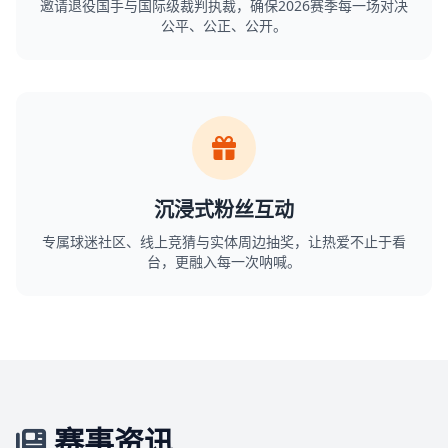
邀请退役国手与国际级裁判执裁，确保2026赛季每一场对决
公平、公正、公开。
沉浸式粉丝互动
专属球迷社区、线上竞猜与实体周边抽奖，让热爱不止于看
台，更融入每一次呐喊。
赛事资讯